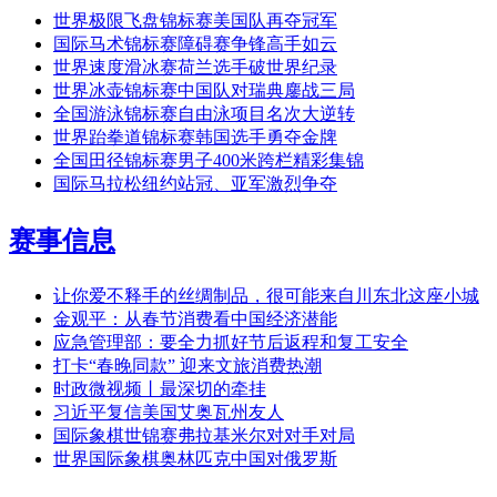
世界极限飞盘锦标赛美国队再夺冠军
国际马术锦标赛障碍赛争锋高手如云
世界速度滑冰赛荷兰选手破世界纪录
世界冰壶锦标赛中国队对瑞典鏖战三局
全国游泳锦标赛自由泳项目名次大逆转
世界跆拳道锦标赛韩国选手勇夺金牌
全国田径锦标赛男子400米跨栏精彩集锦
国际马拉松纽约站冠、亚军激烈争夺
赛事信息
让你爱不释手的丝绸制品，很可能来自川东北这座小城
金观平：从春节消费看中国经济潜能
应急管理部：要全力抓好节后返程和复工安全
打卡“春晚同款” 迎来文旅消费热潮
时政微视频丨最深切的牵挂
习近平复信美国艾奥瓦州友人
国际象棋世锦赛弗拉基米尔对对手对局
世界国际象棋奥林匹克中国对俄罗斯