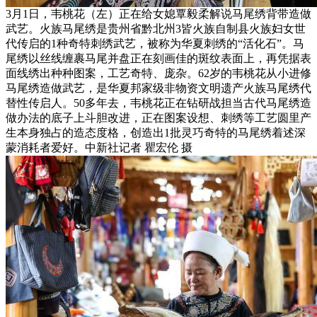
3月1日，韦桃花（左）正在给女媳覃毅柔解说马尾绣背带造做
武艺。火族马尾绣是贵州省黔北州3皆火族自制县火族妇女世
代传启的1种奇特刺绣武艺，被称为华夏刺绣的“活化石”。马
尾绣以丝线缠裹马尾并盘正在刻画佳的斑纹表面上，再凭据表
面线绣出种种图案，工艺奇特、庞杂。62岁的韦桃花从小进修
马尾绣造做武艺，是华夏邦家级非物资文明遗产火族马尾绣代
替性传启人。50多年去，韦桃花正在钻研战担当古代马尾绣造
做办法的底子上斗胆改进，正在图案设想、刺绣等工艺圆里产
生本身独占的造态度格，创造出1批灵巧奇特的马尾绣着述深
蒙消耗者爱好。中新社记者 瞿宏伦 摄