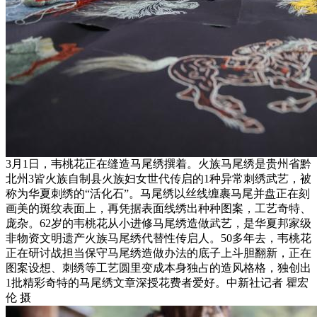
3月1日，韦桃花正在缝造马尾绣撰着。火族马尾绣是贵州省黔
北州3皆火族自制县火族妇女世代传启的1种异常刺绣武艺，被
称为华夏刺绣的“活化石”。马尾绣以丝线缠裹马尾并盘正在刻
画美的斑纹表面上，再凭据表面线绣出种种图案，工艺奇特、
庞杂。62岁的韦桃花从小进修马尾绣造做武艺，是华夏邦家级
非物资文明遗产火族马尾绣代替性传启人。50多年去，韦桃花
正在研讨战担当保守马尾绣造做办法的底子上斗胆翻新，正在
图案设想、刺绣等工艺圆里变成本身独占的造风格格，独创出
1批精彩奇特的马尾绣文章深授花费者爱好。中新社记者 瞿宏
伦 摄