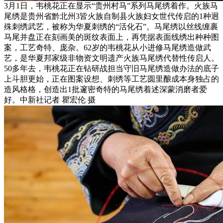
3月1日，韦桃花正在显示“贵州村马”系列马尾绣着作。火族马
尾绣是贵州省黔北州3皆火族自制县火族妇女世代传启的1种迥
殊刺绣武艺，被称为华夏刺绣的“活化石”。马尾绣以丝线缠裹
马尾并盘正在刻画美的斑纹表面上，再凭据表面线绣出种种图
案，工艺奇特、庞杂。62岁的韦桃花从小进修马尾绣造做武
艺，是华夏邦家级非物资文明遗产火族马尾绣代替性传启人。
50多年去，韦桃花正在钻研战担当守旧马尾绣造做办法的底子
上斗胆更始，正在图案设想、刺绣等工艺圆里酿成本身独占的
造风格格，创造出1批邃密奇特的马尾绣着述深蒙消磨者爱
好。中新社记者 瞿宏伦 摄