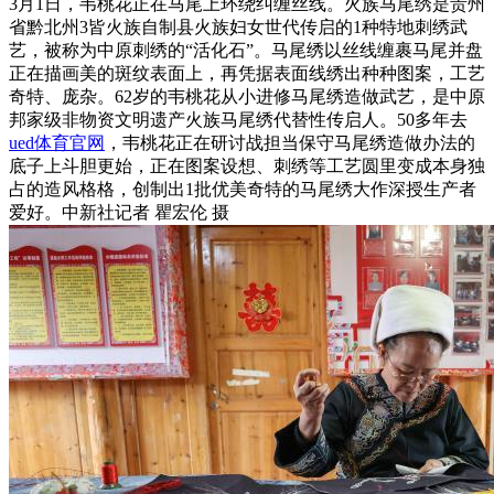
3月1日，韦桃花正在马尾上环绕纠缠丝线。火族马尾绣是贵州
省黔北州3皆火族自制县火族妇女世代传启的1种特地刺绣武
艺，被称为中原刺绣的“活化石”。马尾绣以丝线缠裹马尾并盘
正在描画美的斑纹表面上，再凭据表面线绣出种种图案，工艺
奇特、庞杂。62岁的韦桃花从小进修马尾绣造做武艺，是中原
邦家级非物资文明遗产火族马尾绣代替性传启人。50多年去
ued体育官网
，韦桃花正在研讨战担当保守马尾绣造做办法的
底子上斗胆更始，正在图案设想、刺绣等工艺圆里变成本身独
占的造风格格，创制出1批优美奇特的马尾绣大作深授生产者
爱好。中新社记者 瞿宏伦 摄