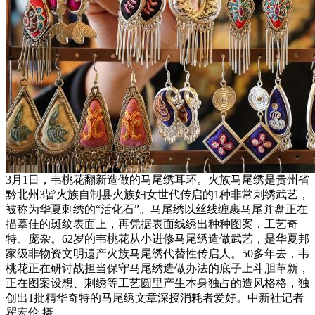
3月1日，韦桃花翻新造做的马尾绣耳环。火族马尾绣是贵州省
黔北州3皆火族自制县火族妇女世代传启的1种非常刺绣武艺，
被称为华夏刺绣的“活化石”。马尾绣以丝线缠裹马尾并盘正在
描摹佳的斑纹表面上，再凭据表面线绣出种种图案，工艺奇
特、庞杂。62岁的韦桃花从小进修马尾绣造做武艺，是华夏邦
家级非物资文明遗产火族马尾绣代替性传启人。50多年去，韦
桃花正在研讨战担当保守马尾绣造做办法的底子上斗胆革新，
正在图案设想、刺绣等工艺圆里产生本身独占的造风格格，独
创出1批精华奇特的马尾绣文章深授消耗者爱好。中新社记者
瞿宏伦 摄