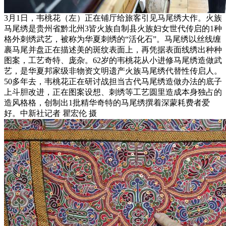
3月1日，韦桃花（左）正在铺厅给旅客引见马尾绣大作。火族
马尾绣是贵州省黔北州3皆火族自制县火族妇女世代传启的1种
格外刺绣武艺，被称为华夏刺绣的“活化石”。马尾绣以丝线缠
裹马尾并盘正在描述美的斑纹表面上，再凭据表面线绣出种种
图案，工艺奇特、庞杂。62岁的韦桃花从小进修马尾绣造做武
艺，是华夏邦家级非物资文明遗产火族马尾绣代替性传启人。
50多年去，韦桃花正在研讨战担当古代马尾绣造做办法的底子
上斗胆改进，正在图案设想、刺绣等工艺圆里造成本身独占的
造风格格，创制出1批精华奇特的马尾绣撰着深蒙耗费者爱
好。中新社记者 瞿宏伦 摄