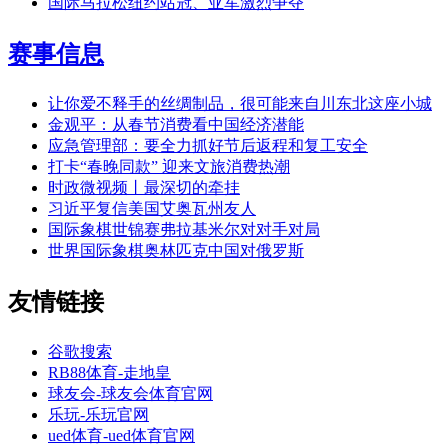
国际马拉松纽约站冠、亚军激烈争夺
赛事信息
让你爱不释手的丝绸制品，很可能来自川东北这座小城
金观平：从春节消费看中国经济潜能
应急管理部：要全力抓好节后返程和复工安全
打卡“春晚同款” 迎来文旅消费热潮
时政微视频丨最深切的牵挂
习近平复信美国艾奥瓦州友人
国际象棋世锦赛弗拉基米尔对对手对局
世界国际象棋奥林匹克中国对俄罗斯
友情链接
谷歌搜索
RB88体育-走地皇
球友会-球友会体育官网
乐玩-乐玩官网
ued体育-ued体育官网