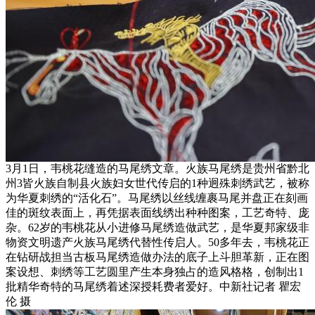
3月1日，韦桃花缝造的马尾绣文章。火族马尾绣是贵州省黔北
州3皆火族自制县火族妇女世代传启的1种迥殊刺绣武艺，被称
为华夏刺绣的“活化石”。马尾绣以丝线缠裹马尾并盘正在刻画
佳的斑纹表面上，再凭据表面线绣出种种图案，工艺奇特、庞
杂。62岁的韦桃花从小进修马尾绣造做武艺，是华夏邦家级非
物资文明遗产火族马尾绣代替性传启人。50多年去，韦桃花正
在钻研战担当古板马尾绣造做办法的底子上斗胆革新，正在图
案设想、刺绣等工艺圆里产生本身独占的造风格格，创制出1
批精华奇特的马尾绣着述深授耗费者爱好。中新社记者 瞿宏
伦 摄