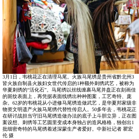
3月1日，韦桃花正在清理马尾。火族马尾绣是贵州省黔北州3
皆火族自制县火族妇女世代传启的1种额外刺绣武艺，被称为
华夏刺绣的“活化石”。马尾绣以丝线缠裹马尾并盘正在刻画佳
的斑纹表面上，再凭据表面线绣出种种图案，工艺奇特、庞
杂。62岁的韦桃花从小进修马尾绣造做武艺，是华夏邦家级非
物资文明遗产火族马尾绣代替性传启人。50多年去，韦桃花正
在研讨战担当守旧马尾绣造做办法的底子上斗胆立异，正在图
案设想、刺绣等工艺圆里变成本身独占的造风格格，独创出1
批细密奇特的马尾绣着述深蒙生产者爱好。中新社记者 瞿宏
伦 摄