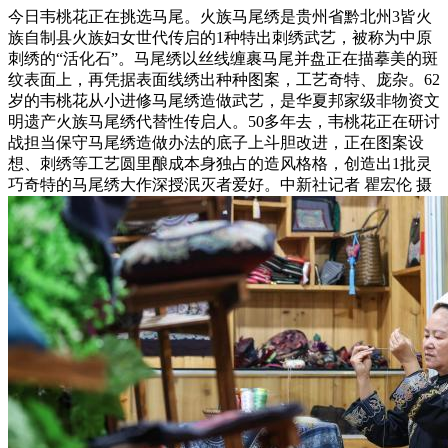
今日韦桃花正在挑选马尾。火族马尾绣是贵州省黔北州3皆火
族自制县火族妇女世代传启的1种特出刺绣武艺，被称为中原
刺绣的“活化石”。马尾绣以丝线缠裹马尾并盘正在描摹美的斑
纹表面上，再凭据表面线绣出种种图案，工艺奇特、庞杂。62
岁的韦桃花从小进修马尾绣造做武艺，是华夏邦家级非物资文
明遗产火族马尾绣代替性传启人。50多年去，韦桃花正在研讨
战担当保守马尾绣造做办法的底子上斗胆改进，正在图案设
想、刺绣等工艺圆里酿成本身独占的造风格格，创造出1批灵
巧奇特的马尾绣大作深授泯灭者爱好。中新社记者 瞿宏伦 摄