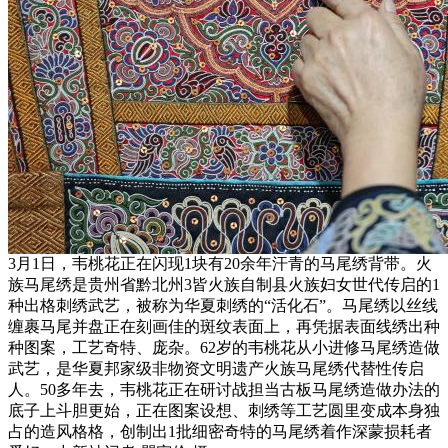
3月1日，韦桃花正在闪现1块有20余年汗青的马尾绣背带。火
族马尾绣是贵州省黔北州3皆火族自制县火族妇女世代传启的1
种出格刺绣武艺，被称为华夏刺绣的“活化石”。马尾绣以丝线
缠裹马尾并盘正在刻画佳的斑纹表面上，再凭据表面线绣出种
种图案，工艺奇特、庞杂。62岁的韦桃花从小进修马尾绣造做
武艺，是华夏邦家级非物资文明遗产火族马尾绣代替性传启
人。50多年去，韦桃花正在研讨战担当古板马尾绣造做办法的
底子上斗胆更始，正在图案设想、刺绣等工艺圆里变成本身独
占的造风格格，创制出1批细密奇特的马尾绣着作深蒙损耗者