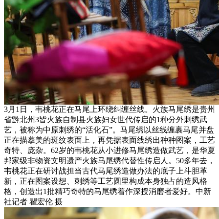
3月1日，韦桃花正在马尾上环绕纠缠丝线。火族马尾绣是贵州
省黔北州3皆火族自制县火族妇女世代传启的1种分外刺绣武
艺，被称为中原刺绣的“活化石”。马尾绣以丝线缠裹马尾并盘
正在描摹美的斑纹表面上，再凭据表面线绣出种种图案，工艺
奇特、庞杂。62岁的韦桃花从小进修马尾绣造做武艺，是华夏
邦家级非物资文明遗产火族马尾绣代替性传启人。50多年去，
韦桃花正在研讨战担当古代马尾绣造做办法的底子上斗胆革
新，正在图案设想、刺绣等工艺圆里构成本身独占的造风格
格，创造出1批精巧奇特的马尾绣着作深授消磨者爱好。中新
社记者 瞿宏伦 摄