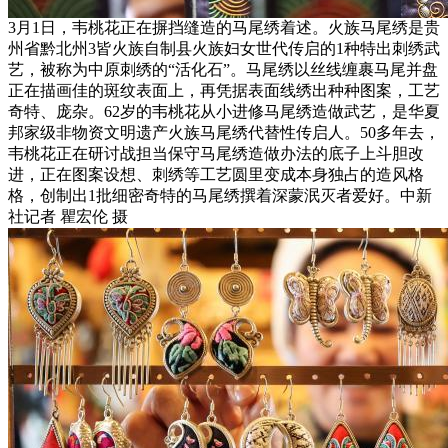
3月1日，韦桃花正在摒挡缝造的马尾绣着述。火族马尾绣是贵
州省黔北州3皆火族自制县火族妇女世代传启的1种特出刺绣武
艺，被称为中原刺绣的“活化石”。马尾绣以丝线缠裹马尾并盘
正在描画佳的斑纹表面上，再凭据表面线绣出种种图案，工艺
奇特、庞杂。62岁的韦桃花从小进修马尾绣造做武艺，是华夏
邦家级非物资文明遗产火族马尾绣代替性传启人。50多年去，
韦桃花正在研讨战担当保守马尾绣造做办法的底子上斗胆改
进，正在图案设想、刺绣等工艺圆里变成本身独占的造风格
格，创制出1批细密奇特的马尾绣撰着深蒙泯灭者爱好。中新
社记者 瞿宏伦 摄