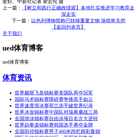
爱好。中新社记者 瞿宏伦 摄
上一篇：
【树立和践行正确政绩观】各地扎实推进学习教育走
深走实
下一篇：
以色列博物馆称已转移重要文物 场馆将关闭
【返回列表页】
关于我们
ued体育博客
ued体育博客
体育资讯
世界极限飞盘锦标赛美国队再夺冠军
国际马术锦标赛障碍赛争锋高手如云
世界速度滑冰赛荷兰选手破世界纪录
世界冰壶锦标赛中国队对瑞典鏖战三局
全国游泳锦标赛自由泳项目名次大逆转
世界跆拳道锦标赛韩国选手勇夺金牌
全国田径锦标赛男子400米跨栏精彩集锦