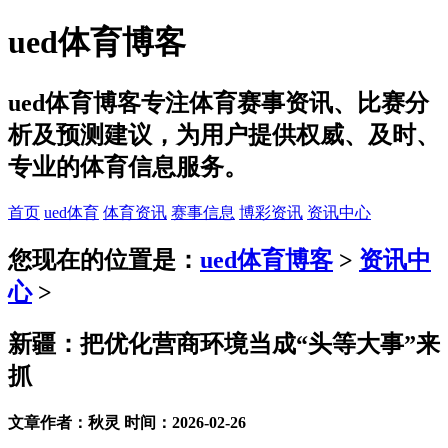
ued体育博客
ued体育博客专注体育赛事资讯、比赛分
析及预测建议，为用户提供权威、及时、
专业的体育信息服务。
首页
ued体育
体育资讯
赛事信息
博彩资讯
资讯中心
您现在的位置是：
ued体育博客
>
资讯中
心
>
新疆：把优化营商环境当成“头等大事”来
抓
文章作者：秋灵 时间：2026-02-26