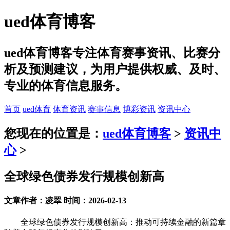
ued体育博客
ued体育博客专注体育赛事资讯、比赛分
析及预测建议，为用户提供权威、及时、
专业的体育信息服务。
首页
ued体育
体育资讯
赛事信息
博彩资讯
资讯中心
您现在的位置是：
ued体育博客
>
资讯中
心
>
全球绿色债券发行规模创新高
文章作者：凌翠 时间：2026-02-13
全球绿色债券发行规模创新高：推动可持续金融的新篇章