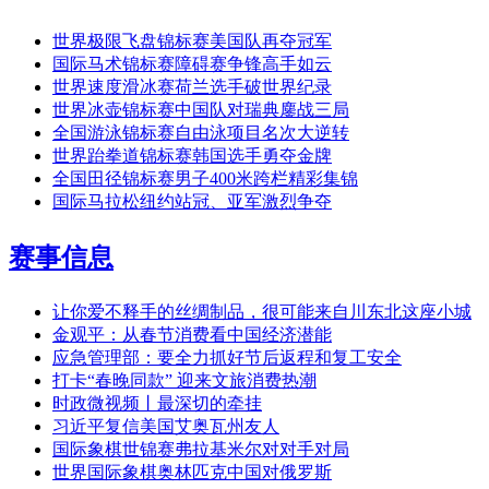
世界极限飞盘锦标赛美国队再夺冠军
国际马术锦标赛障碍赛争锋高手如云
世界速度滑冰赛荷兰选手破世界纪录
世界冰壶锦标赛中国队对瑞典鏖战三局
全国游泳锦标赛自由泳项目名次大逆转
世界跆拳道锦标赛韩国选手勇夺金牌
全国田径锦标赛男子400米跨栏精彩集锦
国际马拉松纽约站冠、亚军激烈争夺
赛事信息
让你爱不释手的丝绸制品，很可能来自川东北这座小城
金观平：从春节消费看中国经济潜能
应急管理部：要全力抓好节后返程和复工安全
打卡“春晚同款” 迎来文旅消费热潮
时政微视频丨最深切的牵挂
习近平复信美国艾奥瓦州友人
国际象棋世锦赛弗拉基米尔对对手对局
世界国际象棋奥林匹克中国对俄罗斯