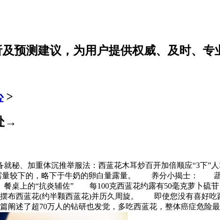
分析及预测建议，为用户提供权威、及时、专
心
>
处→
备就秘、加重体沉
推举服法：西蓝花木耳炒百开加倍顺应“3下”
白量露量较下的，略下于牛奶的卵白量露量。 养分小揭士： 
桌上的“抗炎辅佐” 每100克西蓝花约露有50毫克萝卜硫
克摆布西蓝花(约半颗西蓝花)并历久周旋。 即使您没有喜好吃
1篇阐述了超70万人的钻研也发觉，多吃西蓝花，整体癌症危险最