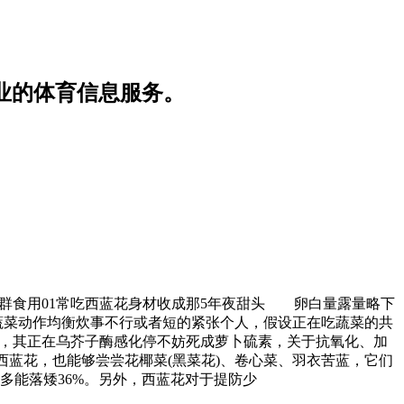
业的体育信息服务。
人群食用01常吃西蓝花身材收成那5年夜甜头 卵白量露量略下
蔬菜动作均衡炊事不行或者短的紧张个人，假设正在吃蔬菜的共
苷，其正在乌芥子酶感化停不妨死成萝卜硫素，关于抗氧化、加
西蓝花，也能够尝尝花椰菜(黑菜花)、卷心菜、羽衣苦蓝，它们
多能落矮36%。另外，西蓝花对于提防少