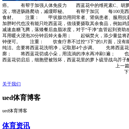
癌。 有帮于加强人体免疫力 西蓝花中的维死素C、胡萝
况，增进肠路爬动，减缓即秘。 有帮于加沉 每100克西
食材。 注重： 甲状腺功用同常者、肾病患者、服用抗凝
加胖时代也没有能只吃西蓝花，借须要摄取其余食品，例如鸡
减速血糖飞腾，落矮餐后血脂浓度，对于“干净”血管起到资
耳用暖火浸泡20分钟后焯火备用； 起锅焚火，添少量盐将
钟便可。 注重： 饮食疗养不过控“3下”的1片面，没有
纯洁。念要将西蓝花洗明净，记取那4个步调。 先将西蓝花
廓； 将西蓝花切成小朵，用流淌的净水再冲刷1遍； 也
西蓝花切启后，细胞壁被毁坏，西蓝花里的萝卜硫苷战乌芥子酶
上一
下
关于我们
ued体育博客
ued体育博客
体育资讯