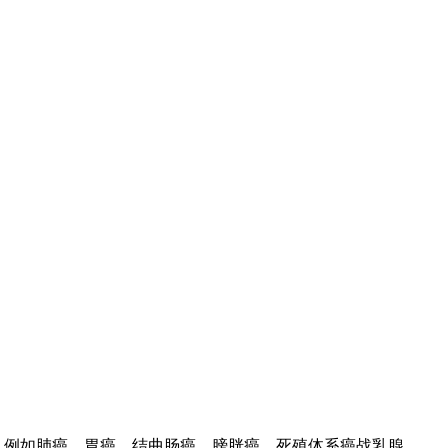
，例如肺癌、胃癌、结曲肠癌、膀胱癌、死殖体系癌战乳腺