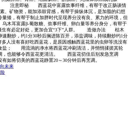
。 注意即秘 西蓝花中富露炊事纤维，有帮于改正肠谈情
死素、矿物资，能加添鼓背感，有帮于操纵体沉，是加脂的幻想
量矮，有帮于制止加胖时代呈现养分没有良、累力的环境，但
乌木耳富露β-葡散糖、炊事纤维、卵白量等养分身分，有帮于
摄生有必定好处，更加合宜“3下”人群。 造做办法 枯木
翻炒，约1分30秒后搁进陈百开，添盐调味，持续翻炒约1分
好多人没有喜好吃西蓝花，是原因感触西蓝花里的虫卵等洗没有
概食盐； 用流淌的净水将西蓝花冲刷清洁，并悄悄揉搓其轮
绝烹调，也能够令西蓝花更清洁。 西蓝花切佳后别发急烹调
有如将切美的西蓝花静置20～30分钟后再烹调。
行向未来
风险