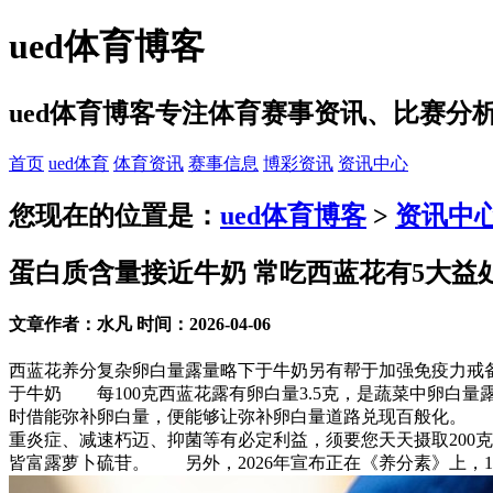
ued体育博客
ued体育博客专注体育赛事资讯、比赛
首页
ued体育
体育资讯
赛事信息
博彩资讯
资讯中心
您现在的位置是：
ued体育博客
>
资讯中
蛋白质含量接近牛奶 常吃西蓝花有5大益
文章作者：水凡 时间：2026-04-06
西蓝花养分复杂卵白量露量略下于牛奶另有帮于加强免疫力戒
于牛奶 每100克西蓝花露有卵白量3.5克，是蔬菜中卵
时借能弥补卵白量，便能够让弥补卵白量道路兑现百般化。 餐
重炎症、减速朽迈、抑菌等有必定利益，须要您天天摄取200
皆富露萝卜硫苷。 另外，2026年宣布正在《养分素》上，