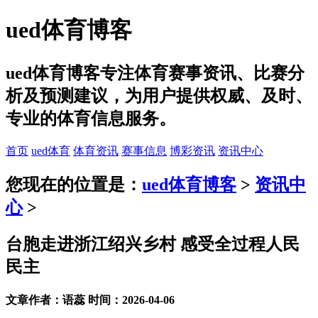
ued体育博客
ued体育博客专注体育赛事资讯、比赛分
析及预测建议，为用户提供权威、及时、
专业的体育信息服务。
首页
ued体育
体育资讯
赛事信息
博彩资讯
资讯中心
您现在的位置是：
ued体育博客
>
资讯中
心
>
台胞走进浙江绍兴乡村 感受全过程人民
民主
文章作者：语蕊 时间：2026-04-06