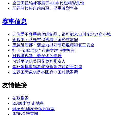
全国田径锦标赛男子400米跨栏精彩集锦
国际马拉松纽约站冠、亚军激烈争夺
赛事信息
让你爱不释手的丝绸制品，很可能来自川东北这座小城
金观平：从春节消费看中国经济潜能
应急管理部：要全力抓好节后返程和复工安全
打卡“春晚同款” 迎来文旅消费热潮
时政微视频丨最深切的牵挂
习近平复信美国艾奥瓦州友人
国际象棋世锦赛弗拉基米尔对对手对局
世界国际象棋奥林匹克中国对俄罗斯
友情链接
谷歌搜索
RB88体育-走地皇
球友会-球友会体育官网
乐玩-乐玩官网