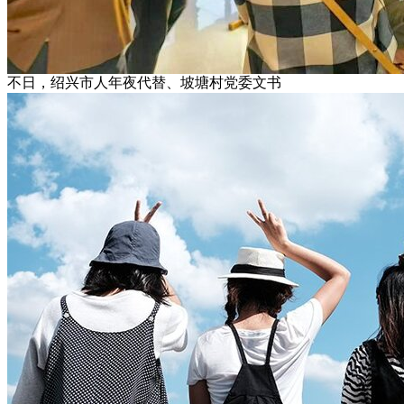
不日，绍兴市人年夜代替、坡塘村党委文书