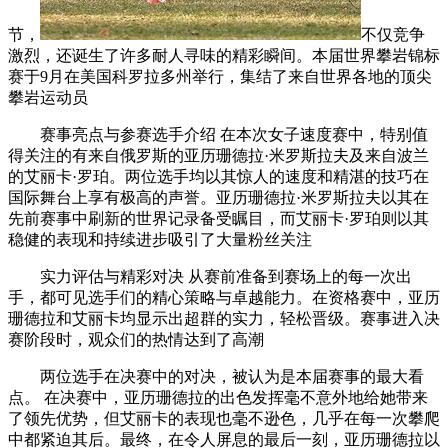
节，
不仅竞争
激烈，还诞生了许多耐人寻味的精彩瞬间。本届世界攀岩锦标
赛于9月在美国科罗拉多州举行，集结了来自世界各地的顶尖
攀岩运动员
赛事亮点与参赛选手介绍 在本次女子速度赛中，特别值
得关注的有来自俄罗斯的亚历珊德拉·米罗斯拉夫及来自波兰
的艾丽卡·罗珀。两位选手均以其惊人的速度和精湛的技巧在
国际舞台上享有极高的声誉。亚历珊德拉·米罗斯拉夫以其在
先前赛事中刷新的世界记录备受瞩目，而艾丽卡·罗珀则以其
稳健的表现和持续进步吸引了大量粉丝关注
实力评估与精彩对决 从赛前准备到赛场上的每一次出
手，都可见选手们的精心策略与卓越能力。在资格赛中，亚历
珊德拉和艾丽卡均显示出超群的实力，轻松晋级。赛事进入决
赛阶段时，观众们的热情达到了高潮
两位选手在决赛中的对决，被认为是本届赛事的最大看
点。 在决赛中，亚历珊德拉的出色发挥毫不意外地给她带来
了领先优势，但艾丽卡的表现也毫不逊色，几乎在每一次攀爬
中都紧迫其后。最终，在令人屏息的最后一刻，亚历珊德拉以