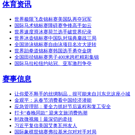
体育资讯
世界极限飞盘锦标赛美国队再夺冠军
国际马术锦标赛障碍赛争锋高手如云
世界速度滑冰赛荷兰选手破世界纪录
世界冰壶锦标赛中国队对瑞典鏖战三局
全国游泳锦标赛自由泳项目名次大逆转
世界跆拳道锦标赛韩国选手勇夺金牌
全国田径锦标赛男子400米跨栏精彩集锦
国际马拉松纽约站冠、亚军激烈争夺
赛事信息
让你爱不释手的丝绸制品，很可能来自川东北这座小城
金观平：从春节消费看中国经济潜能
应急管理部：要全力抓好节后返程和复工安全
打卡“春晚同款” 迎来文旅消费热潮
时政微视频丨最深切的牵挂
习近平复信美国艾奥瓦州友人
国际象棋世锦赛弗拉基米尔对对手对局