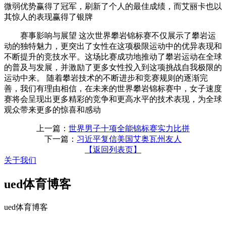
微弱优势赢得了冠军，刷新了个人的最佳成绩，而艾丽卡也以
其惊人的表现赢得了银牌
赛事影响与展望 这次世界攀岩锦标赛不仅展示了攀岩运
动的独特魅力，更突出了女性在这项极限运动中的优异表现和
不断提升的竞技水平。这场比赛成功地推动了攀岩运动在全球
的普及与发展，并激励了更多女性投入到这项挑战自我极限的
运动中来。 随着攀岩技术的不断进步和竞赛规则的逐渐完
善，我们有理由相信，在未来的世界攀岩锦标赛中，女子速度
赛将会呈现出更多精彩的竞争和更高水平的技术表现，为全球
观众带来更多的惊喜和感动
上一篇：
世界男子十项全能锦标赛实力比拼
下一篇：
习近平复信美国艾奥瓦州友人
【返回列表页】
关于我们
ued体育博客
ued体育博客